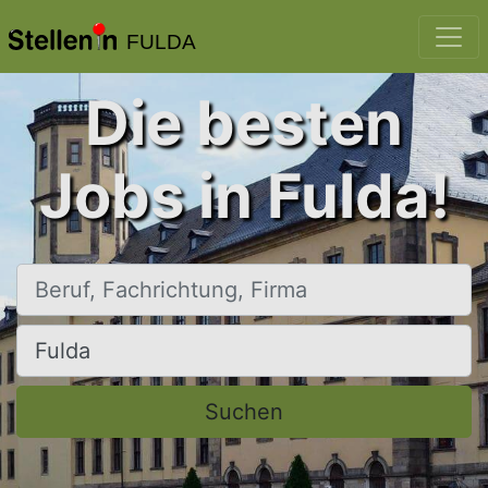
FULDA
Die besten
Jobs in Fulda!
Beruf, Fachrichtung, Firma
Ort, Stadt
Suchen