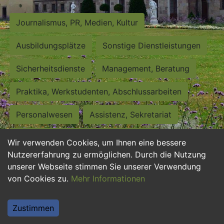
Journalismus, PR, Medien, Kultur
Ausbildungsplätze
Sonstige Dienstleistungen
Sicherheitsdienste
Management, Beratung
Praktika, Werkstudenten, Abschlussarbeiten
Personalwesen
Assistenz, Sekretariat
Hilfskräfte, Aushilfs- und Nebenjobs
Wir verwenden Cookies, um Ihnen eine bessere
Nutzererfahrung zu ermöglichen. Durch die Nutzung
Einkauf, Logistik, Materialwirtschaft
unserer Webseite stimmen Sie unserer Verwendung
von Cookies zu.
Mehr Informationen
Weiterbildung, Studium, duale Ausbildung
Tourismus
Rechtswesen
IT, Software
Zustimmen