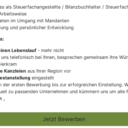
s als Steuerfachangestellte / Bilanzbuchhalter / Steuerfach
Arbeitsweise
treten im Umgang mit Mandanten
ldung und persönlicher Entwicklung
s:
einen Lebenslauf
- mehr nicht
uns telefonisch bei Ihnen, besprechen gemeinsam Ihre Wün
pierkram
e Kanzleien
aus Ihrer Region vor
Festanstellung
eingestellt
n der ersten Bewerbung bis zur erfolgreichen Einstellung. W
duell zu passenden Unternehmen und kümmern uns um alle F
h
_
Jetzt Bewerben