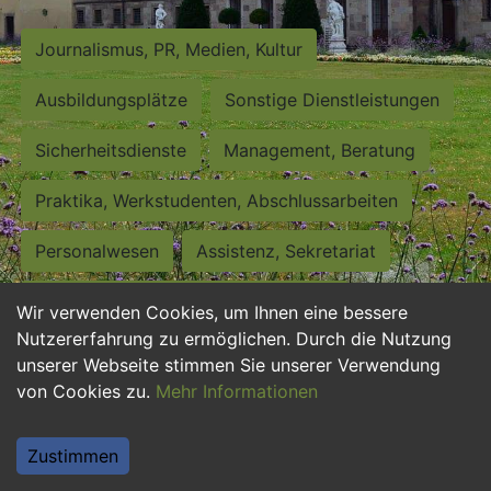
Journalismus, PR, Medien, Kultur
Ausbildungsplätze
Sonstige Dienstleistungen
Sicherheitsdienste
Management, Beratung
Praktika, Werkstudenten, Abschlussarbeiten
Personalwesen
Assistenz, Sekretariat
Hilfskräfte, Aushilfs- und Nebenjobs
Wir verwenden Cookies, um Ihnen eine bessere
Nutzererfahrung zu ermöglichen. Durch die Nutzung
Einkauf, Logistik, Materialwirtschaft
unserer Webseite stimmen Sie unserer Verwendung
von Cookies zu.
Mehr Informationen
Weiterbildung, Studium, duale Ausbildung
Tourismus
Rechtswesen
IT, Software
Zustimmen