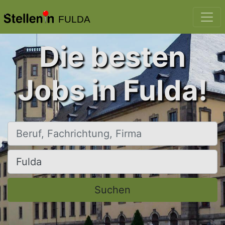
FULDA
Die besten
Jobs in Fulda!
Beruf, Fachrichtung, Firma
Ort, Stadt
Suchen