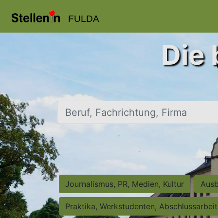
FULDA
Die 
Beruf, Fachrichtung, Firma
Journalismus, PR, Medien, Kultur
Ausb
Praktika, Werkstudenten, Abschlussarbei