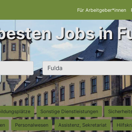
Für Arbeitgeber*innen
besten Jobs in F
Ort, Stadt
ildungsplätze
Sonstige Dienstleistungen
Sicherheit
ten
Personalwesen
Assistenz, Sekretariat
Hilfsk