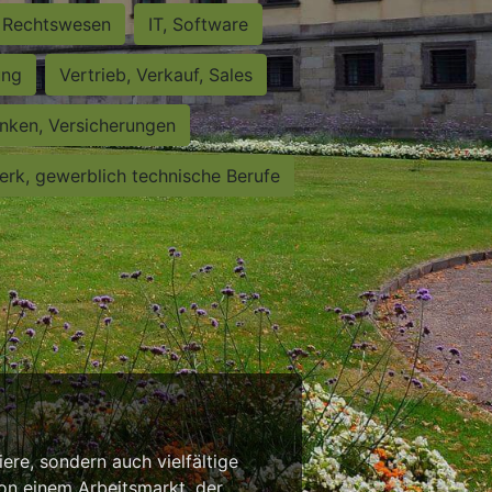
Rechtswesen
IT, Software
ung
Vertrieb, Verkauf, Sales
nken, Versicherungen
rk, gewerblich technische Berufe
iere, sondern auch vielfältige
von einem Arbeitsmarkt, der