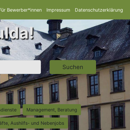
Für Bewerber*innen
Impressum
Datenschutzerklärung
ulda!
Suchen
sdienste
Management, Beratung
räfte, Aushilfs- und Nebenjobs