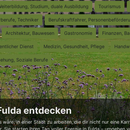
eiterbildung, Studium, duale Ausbildung
Tourismus
rberufe, Techniker
Berufskraftfahrer, Personenbeförder
Architektur, Bauwesen
Gastronomie
Finanzen, Ba
entlicher Dienst
Medizin, Gesundheit, Pflege
Handwe
iehung, Soziale Berufe
 Fulda entdecken
äre, in einer Stadt zu arbeiten, die dir nicht nur eine Karr
or, Sie starten Ihren Tag voller Energie in Fulda – umgeben 