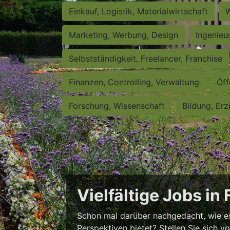
Einkauf, Logistik, Materialwirtschaft
W
Marketing, Werbung, Design
Ingenieu
Selbstständigkeit, Freelancer, Franchise
Finanzen, Controlling, Verwaltung
Öff
Forschung, Wissenschaft
Bildung, Erz
Vielfältige Jobs in
Schon mal darüber nachgedacht, wie es w
Perspektiven bietet? Stellen Sie sich v