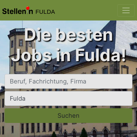
FULDA
Die besten
Jobs in Fulda!
Beruf, Fachrichtung, Firma
Ort, Stadt
Suchen