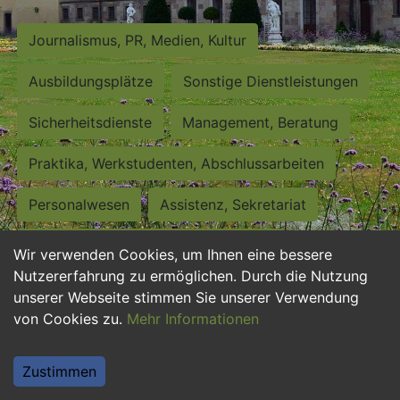
Journalismus, PR, Medien, Kultur
Ausbildungsplätze
Sonstige Dienstleistungen
Sicherheitsdienste
Management, Beratung
Praktika, Werkstudenten, Abschlussarbeiten
Personalwesen
Assistenz, Sekretariat
Hilfskräfte, Aushilfs- und Nebenjobs
Wir verwenden Cookies, um Ihnen eine bessere
Nutzererfahrung zu ermöglichen. Durch die Nutzung
Einkauf, Logistik, Materialwirtschaft
unserer Webseite stimmen Sie unserer Verwendung
von Cookies zu.
Mehr Informationen
Weiterbildung, Studium, duale Ausbildung
Tourismus
Rechtswesen
IT, Software
Zustimmen