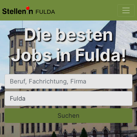
FULDA
Die besten
Jobs in Fulda!
Beruf, Fachrichtung, Firma
Ort, Stadt
Suchen