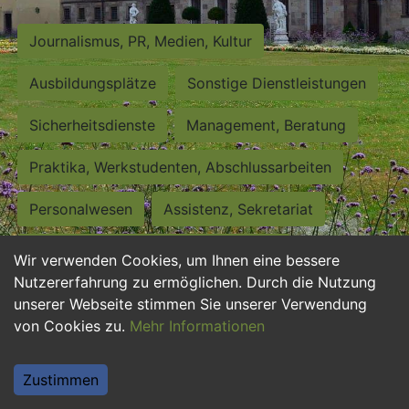
Journalismus, PR, Medien, Kultur
Ausbildungsplätze
Sonstige Dienstleistungen
Sicherheitsdienste
Management, Beratung
Praktika, Werkstudenten, Abschlussarbeiten
Personalwesen
Assistenz, Sekretariat
Hilfskräfte, Aushilfs- und Nebenjobs
Wir verwenden Cookies, um Ihnen eine bessere
Nutzererfahrung zu ermöglichen. Durch die Nutzung
Einkauf, Logistik, Materialwirtschaft
unserer Webseite stimmen Sie unserer Verwendung
von Cookies zu.
Mehr Informationen
Weiterbildung, Studium, duale Ausbildung
Tourismus
Rechtswesen
IT, Software
Zustimmen