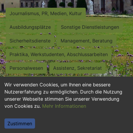
Journalismus, PR, Medien, Kultur
Ausbildungsplätze
Sonstige Dienstleistungen
Sicherheitsdienste
Management, Beratung
Praktika, Werkstudenten, Abschlussarbeiten
Personalwesen
Assistenz, Sekretariat
Hilfskräfte, Aushilfs- und Nebenjobs
Wir verwenden Cookies, um Ihnen eine bessere
Nutzererfahrung zu ermöglichen. Durch die Nutzung
Einkauf, Logistik, Materialwirtschaft
unserer Webseite stimmen Sie unserer Verwendung
von Cookies zu.
Mehr Informationen
Weiterbildung, Studium, duale Ausbildung
Tourismus
Rechtswesen
IT, Software
Zustimmen