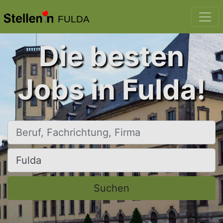
FULDA
Die besten
Jobs in Fulda!
Beruf, Fachrichtung, Firma
Ort, Stadt
Suchen