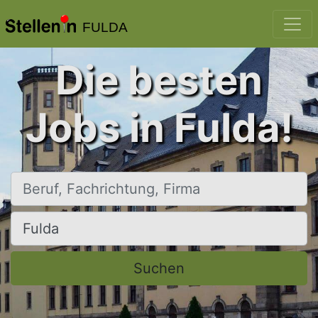
FULDA
Die besten
Jobs in Fulda!
Beruf, Fachrichtung, Firma
Ort, Stadt
Suchen