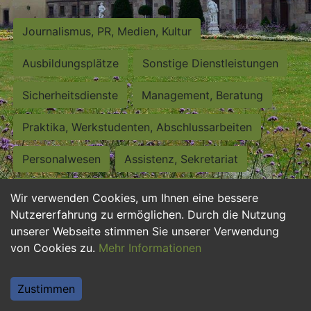
Journalismus, PR, Medien, Kultur
Ausbildungsplätze
Sonstige Dienstleistungen
Sicherheitsdienste
Management, Beratung
Praktika, Werkstudenten, Abschlussarbeiten
Personalwesen
Assistenz, Sekretariat
Hilfskräfte, Aushilfs- und Nebenjobs
Wir verwenden Cookies, um Ihnen eine bessere
Nutzererfahrung zu ermöglichen. Durch die Nutzung
Einkauf, Logistik, Materialwirtschaft
unserer Webseite stimmen Sie unserer Verwendung
von Cookies zu.
Mehr Informationen
Weiterbildung, Studium, duale Ausbildung
Tourismus
Rechtswesen
IT, Software
Zustimmen