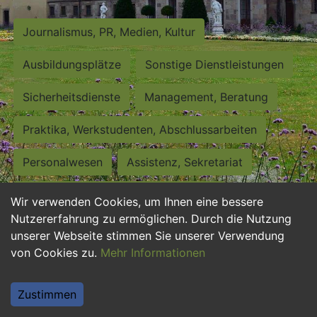
Journalismus, PR, Medien, Kultur
Ausbildungsplätze
Sonstige Dienstleistungen
Sicherheitsdienste
Management, Beratung
Praktika, Werkstudenten, Abschlussarbeiten
Personalwesen
Assistenz, Sekretariat
Hilfskräfte, Aushilfs- und Nebenjobs
Wir verwenden Cookies, um Ihnen eine bessere
Nutzererfahrung zu ermöglichen. Durch die Nutzung
Einkauf, Logistik, Materialwirtschaft
unserer Webseite stimmen Sie unserer Verwendung
von Cookies zu.
Mehr Informationen
Weiterbildung, Studium, duale Ausbildung
Tourismus
Rechtswesen
IT, Software
Zustimmen