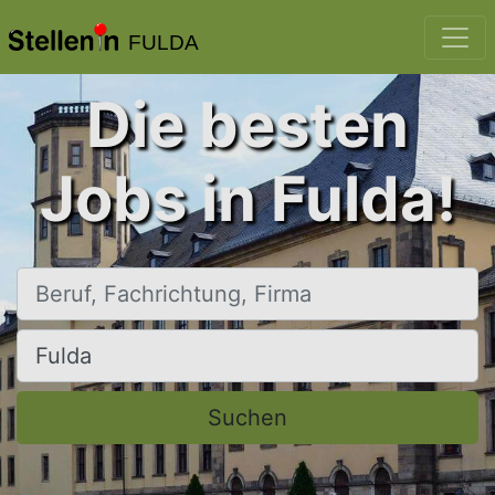
FULDA
Die besten
Jobs in Fulda!
Beruf, Fachrichtung, Firma
Ort, Stadt
Suchen