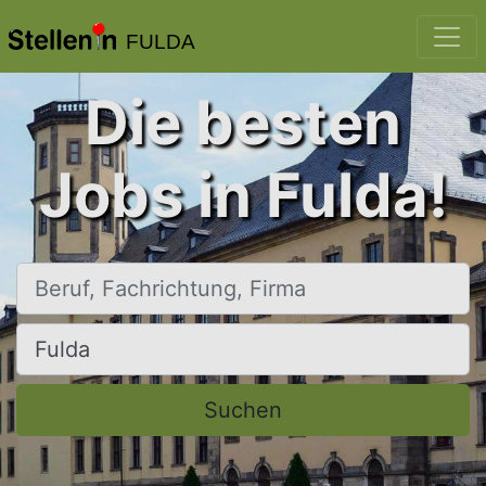
FULDA
Die besten
Jobs in Fulda!
Beruf, Fachrichtung, Firma
Ort, Stadt
Suchen