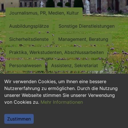
Journalismus, PR, Medien, Kultur
Ausbildungsplätze
Sonstige Dienstleistungen
Sicherheitsdienste
Management, Beratung
Praktika, Werkstudenten, Abschlussarbeiten
Personalwesen
Assistenz, Sekretariat
Hilfskräfte, Aushilfs- und Nebenjobs
Wir verwenden Cookies, um Ihnen eine bessere
Nutzererfahrung zu ermöglichen. Durch die Nutzung
Einkauf, Logistik, Materialwirtschaft
unserer Webseite stimmen Sie unserer Verwendung
von Cookies zu.
Mehr Informationen
Weiterbildung, Studium, duale Ausbildung
Tourismus
Rechtswesen
IT, Software
Zustimmen