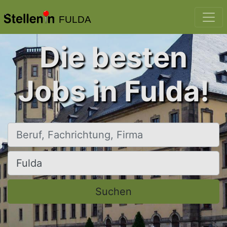
FULDA
Die besten
Jobs in Fulda!
Beruf, Fachrichtung, Firma
Ort, Stadt
Suchen