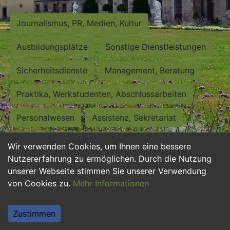
Journalismus, PR, Medien, Kultur
Ausbildungsplätze
Sonstige Dienstleistungen
Sicherheitsdienste
Management, Beratung
Praktika, Werkstudenten, Abschlussarbeiten
Personalwesen
Assistenz, Sekretariat
Hilfskräfte, Aushilfs- und Nebenjobs
Wir verwenden Cookies, um Ihnen eine bessere
Nutzererfahrung zu ermöglichen. Durch die Nutzung
Einkauf, Logistik, Materialwirtschaft
unserer Webseite stimmen Sie unserer Verwendung
von Cookies zu.
Mehr Informationen
Weiterbildung, Studium, duale Ausbildung
Tourismus
Rechtswesen
IT, Software
Zustimmen