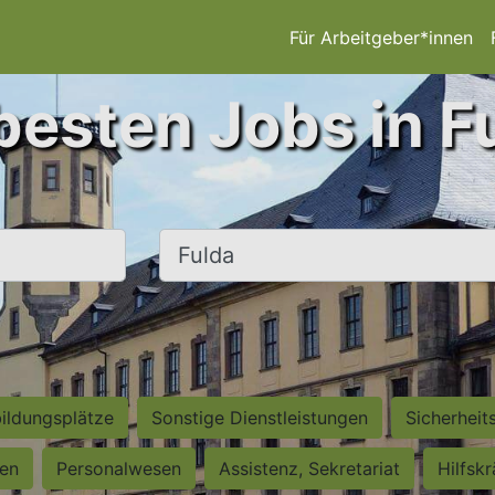
Für Arbeitgeber*innen
besten Jobs in F
Ort, Stadt
ildungsplätze
Sonstige Dienstleistungen
Sicherheit
ten
Personalwesen
Assistenz, Sekretariat
Hilfsk