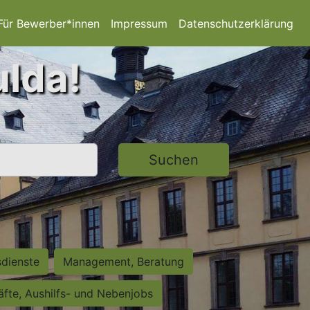
Für Bewerber*innen
Impressum
Datenschutzerklärung
ulda!
Suchen
sdienste
Management, Beratung
räfte, Aushilfs- und Nebenjobs