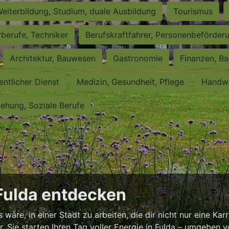
eiterbildung, Studium, duale Ausbildung
Tourismus
rberufe, Techniker
Berufskraftfahrer, Personenbeförder
Architektur, Bauwesen
Gastronomie
Finanzen, Ba
entlicher Dienst
Medizin, Gesundheit, Pflege
Handwe
iehung, Soziale Berufe
 Fulda entdecken
äre, in einer Stadt zu arbeiten, die dir nicht nur eine Karr
or, Sie starten Ihren Tag voller Energie in Fulda – umgeben 