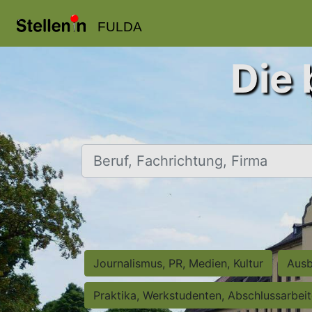
FULDA
Die 
Beruf, Fachrichtung, Firma
Journalismus, PR, Medien, Kultur
Ausb
Praktika, Werkstudenten, Abschlussarbei