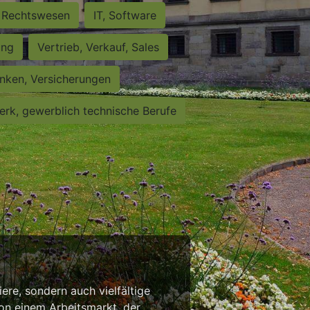
Rechtswesen
IT, Software
ung
Vertrieb, Verkauf, Sales
nken, Versicherungen
rk, gewerblich technische Berufe
iere, sondern auch vielfältige
von einem Arbeitsmarkt, der