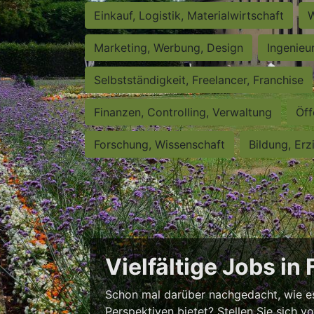
Einkauf, Logistik, Materialwirtschaft
W
Marketing, Werbung, Design
Ingenieu
Selbstständigkeit, Freelancer, Franchise
Finanzen, Controlling, Verwaltung
Öff
Forschung, Wissenschaft
Bildung, Erz
Vielfältige Jobs in
Schon mal darüber nachgedacht, wie es w
Perspektiven bietet? Stellen Sie sich v