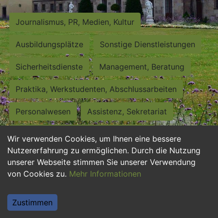
Journalismus, PR, Medien, Kultur
Ausbildungsplätze
Sonstige Dienstleistungen
Sicherheitsdienste
Management, Beratung
Praktika, Werkstudenten, Abschlussarbeiten
Personalwesen
Assistenz, Sekretariat
Hilfskräfte, Aushilfs- und Nebenjobs
Wir verwenden Cookies, um Ihnen eine bessere
Nutzererfahrung zu ermöglichen. Durch die Nutzung
Einkauf, Logistik, Materialwirtschaft
unserer Webseite stimmen Sie unserer Verwendung
von Cookies zu.
Mehr Informationen
Weiterbildung, Studium, duale Ausbildung
Tourismus
Rechtswesen
IT, Software
Zustimmen