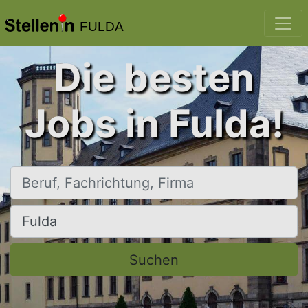
FULDA
Die besten
Jobs in Fulda!
Beruf, Fachrichtung, Firma
Ort, Stadt
Suchen