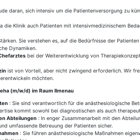
de daran, sich intensiv um die Patientenversorgung zu kümm
a die Klinik auch Patienten mit intensivmedizinischem Beda
 Stärken. Sie verstehen es, auf die Bedürfnisse der Patien
iche Dynamiken.
Chefarztes
bei der Weiterentwicklung von Therapiekonzept
zin
ist von Vorteil, aber nicht zwingend erforderlich. Wir 
iterentwickeln möchten.
 Reha (m/w/d) im Raum Ilmenau
nten
: Sie sind verantwortlich für die anästhesiologische B
pertise kommt sowohl bei diagnostischen als auch therapeu
ren Abteilungen
: In enger Zusammenarbeit mit den Abteilu
e und umfassende Betreuung der Patienten sicher.
ßnahmen
: Sie führen anästhesiologische Maßnahmen eigenv