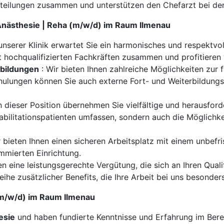
 Abteilungen zusammen und unterstützen den Chefarzt bei d
 Anästhesie | Reha (m/w/d) im Raum Ilmenau
 unserer Klinik erwartet Sie ein harmonisches und respektvo
t hochqualifizierten Fachkräften zusammen und profitieren
rbildungen
: Wir bieten Ihnen zahlreiche Möglichkeiten zur 
chulungen können Sie auch externe Fort- und Weiterbildun
n dieser Position übernehmen Sie vielfältige und herausford
bilitationspatienten umfassen, sondern auch die Möglichkei
 bieten Ihnen einen sicheren Arbeitsplatz mit einem unbefri
ommierten Einrichtung.
en eine leistungsgerechte Vergütung, die sich an Ihren Quali
eihe zusätzlicher Benefits, die Ihre Arbeit bei uns besonder
 (m/w/d) im Raum Ilmenau
esie
und haben fundierte Kenntnisse und Erfahrung im Berei