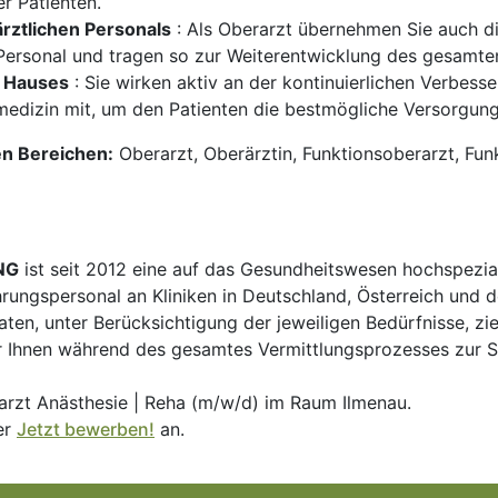
r Patienten.
ärztlichen Personals
: Als Oberarzt übernehmen Sie auch di
Personal und tragen so zur Weiterentwicklung des gesamte
 Hauses
: Sie wirken aktiv an der kontinuierlichen Verbess
medizin mit, um den Patienten die bestmögliche Versorgung
en Bereichen:
Oberarzt, Oberärztin, Funktionsoberarzt, Funk
NG
ist seit 2012 eine auf das Gesundheitswesen hochspezial
hrungspersonal an Kliniken in Deutschland, Österreich und d
en, unter Berücksichtigung der jeweiligen Bedürfnisse, zi
 Ihnen während des gesamtes Vermittlungsprozesses zur Sei
arzt Anästhesie | Reha (m/w/d) im Raum Ilmenau.
er
Jetzt bewerben!
an.