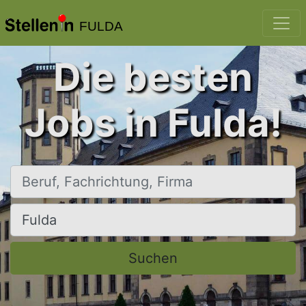
FULDA
Die besten
Jobs in Fulda!
Beruf, Fachrichtung, Firma
Ort, Stadt
Suchen