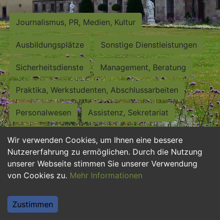
Journalismus, PR, Medien, Kultur
Ausbildungsplätze
Sonstige Dienstleistungen
Sicherheitsdienste
Management, Beratung
Praktika, Werkstudenten, Abschlussarbeiten
Personalwesen
Assistenz, Sekretariat
Hilfskräfte, Aushilfs- und Nebenjobs
Wir verwenden Cookies, um Ihnen eine bessere
Nutzererfahrung zu ermöglichen. Durch die Nutzung
Einkauf, Logistik, Materialwirtschaft
unserer Webseite stimmen Sie unserer Verwendung
von Cookies zu.
Mehr Informationen
Weiterbildung, Studium, duale Ausbildung
Tourismus
Rechtswesen
IT, Software
Zustimmen