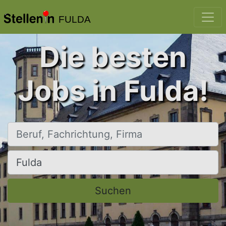
FULDA
Die besten
Jobs in Fulda!
Beruf, Fachrichtung, Firma
Ort, Stadt
Suchen