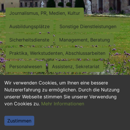
Journalismus, PR, Medien, Kultur
Ausbildungsplätze
Sonstige Dienstleistungen
Sicherheitsdienste
Management, Beratung
Praktika, Werkstudenten, Abschlussarbeiten
Personalwesen
Assistenz, Sekretariat
Hilfskräfte, Aushilfs- und Nebenjobs
Wir verwenden Cookies, um Ihnen eine bessere
Nutzererfahrung zu ermöglichen. Durch die Nutzung
Einkauf, Logistik, Materialwirtschaft
unserer Webseite stimmen Sie unserer Verwendung
von Cookies zu.
Mehr Informationen
Weiterbildung, Studium, duale Ausbildung
Tourismus
Rechtswesen
IT, Software
Zustimmen