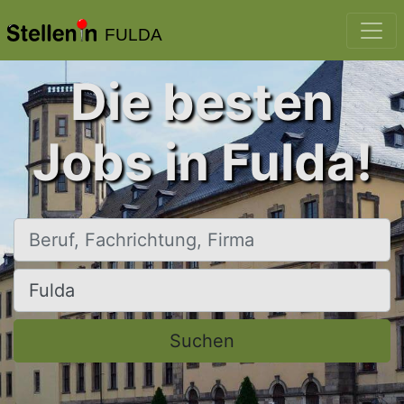
FULDA
Die besten
Jobs in Fulda!
Beruf, Fachrichtung, Firma
Ort, Stadt
Suchen