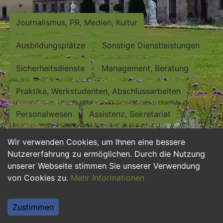
Journalismus, PR, Medien, Kultur
Ausbildungsplätze
Sonstige Dienstleistungen
Sicherheitsdienste
Management, Beratung
Praktika, Werkstudenten, Abschlussarbeiten
Personalwesen
Assistenz, Sekretariat
Hilfskräfte, Aushilfs- und Nebenjobs
Wir verwenden Cookies, um Ihnen eine bessere
Nutzererfahrung zu ermöglichen. Durch die Nutzung
Einkauf, Logistik, Materialwirtschaft
unserer Webseite stimmen Sie unserer Verwendung
von Cookies zu.
Mehr Informationen
Weiterbildung, Studium, duale Ausbildung
Tourismus
Rechtswesen
IT, Software
Zustimmen