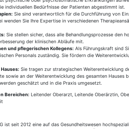
akut psychische oder psychosomatische Erkrankungen aufwe
ie individuellen Bedürfnisse der Patienten abgestimmt ist.
apien:
Sie sind verantwortlich für die Durchführung von E
i wenden Sie Ihre Expertise in verschiedenen Therapieansä
s:
Sie stellen sicher, dass alle Behandlungsprozesse den 
erbesserung der klinischen Abläufe mit.
chen und pflegerischen Kollegens:
Als Führungskraft sind Si
ischen Personals zuständig. Sie fördern die Weiterentwicklu
 Hauses:
Sie tragen zur strategischen Weiterentwicklung der
 sowie an der Weiterentwicklung des gesamten Hauses bete
werden geschätzt und in die Praxis umgesetzt.
en Bereichen:
Leitender Oberarzt, Leitende Oberärztin, Ober
it
t seit 2012 eine auf das Gesundheitswesen hochspezialisi