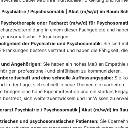
ntwickeln. Dabei wird Ihre individuelle Förderung und Karrie
rzt Psychiatrie / Psychosomatik | Akut (m/w/d) im Raum Sc
d Psychotherapie oder Facharzt (m/w/d) für Psychosomat
harztweiterbildung in einem dieser Fachgebiete und haben 
sychosomatischer Erkrankungen.
chgebiet der Psychiatrie und Psychosomatik:
Sie sind mi
krankungen bestens vertraut und haben die Fähigkeit, die
 und Angehörigen:
Sie haben ein hohes Maß an Empathie 
ehörigen professionell und einfühlsam zu kommunizieren.
nbereitschaft und eine schnelle Auffassungsgabe:
Sie kö
ind in der Lage, sich schnell in neue Themen einzuarbeiten.
e bringen eine hohe Eigenmotivation und ein starkes Engag
s bestrebt, sich weiterzuentwickeln und Ihr Wissen zu erwei
berarzt Psychiatrie / Psychosomatik | Akut (m/w/d) im R
atrischen und psychosomatischen Patienten:
Sie übernehm