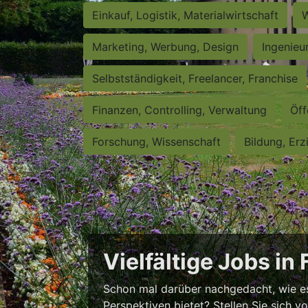
Einkauf, Logistik, Materialwirtschaft
W
Marketing, Werbung, Design
Ingenieu
Selbstständigkeit, Freelancer, Franchise
Finanzen, Controlling, Verwaltung
Öff
Forschung, Wissenschaft
Bildung, Erz
Vielfältige Jobs in
Schon mal darüber nachgedacht, wie es w
Perspektiven bietet? Stellen Sie sich v