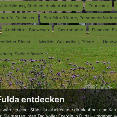
eiterbildung, Studium, duale Ausbildung
Tourismus
rberufe, Techniker
Berufskraftfahrer, Personenbeförder
Architektur, Bauwesen
Gastronomie
Finanzen, Ba
entlicher Dienst
Medizin, Gesundheit, Pflege
Handwe
iehung, Soziale Berufe
 Fulda entdecken
äre, in einer Stadt zu arbeiten, die dir nicht nur eine Karr
or, Sie starten Ihren Tag voller Energie in Fulda – umgeben 