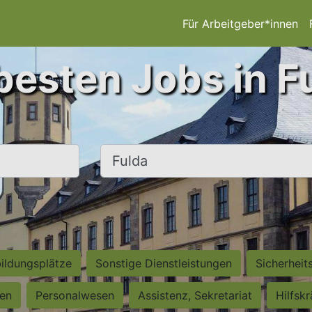
Für Arbeitgeber*innen
besten Jobs in F
Ort, Stadt
ildungsplätze
Sonstige Dienstleistungen
Sicherheit
ten
Personalwesen
Assistenz, Sekretariat
Hilfsk