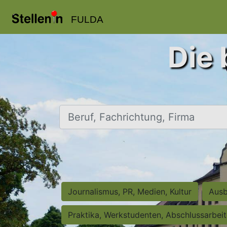
FULDA
Die 
Beruf, Fachrichtung, Firma
Journalismus, PR, Medien, Kultur
Ausb
Praktika, Werkstudenten, Abschlussarbei