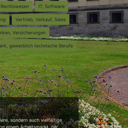
Rechtswesen
IT, Software
ung
Vertrieb, Verkauf, Sales
nken, Versicherungen
rk, gewerblich technische Berufe
iere, sondern auch vielfältige
von einem Arbeitsmarkt, der