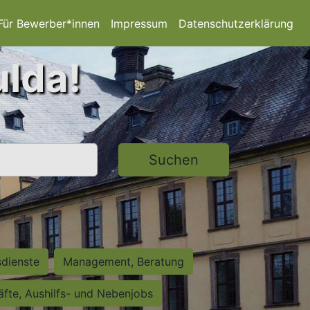
Für Bewerber*innen
Impressum
Datenschutzerklärung
ulda!
Suchen
sdienste
Management, Beratung
räfte, Aushilfs- und Nebenjobs