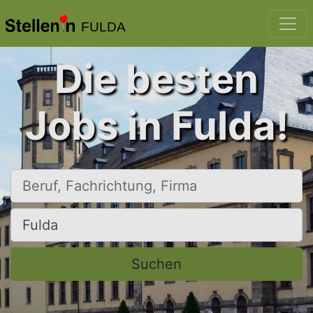
FULDA
Die besten
Jobs in Fulda!
Beruf, Fachrichtung, Firma
Ort, Stadt
Suchen