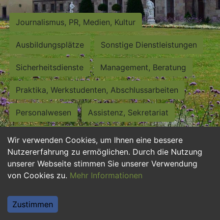
Journalismus, PR, Medien, Kultur
Ausbildungsplätze
Sonstige Dienstleistungen
Sicherheitsdienste
Management, Beratung
Praktika, Werkstudenten, Abschlussarbeiten
Personalwesen
Assistenz, Sekretariat
Hilfskräfte, Aushilfs- und Nebenjobs
Wir verwenden Cookies, um Ihnen eine bessere
Nutzererfahrung zu ermöglichen. Durch die Nutzung
Einkauf, Logistik, Materialwirtschaft
unserer Webseite stimmen Sie unserer Verwendung
von Cookies zu.
Mehr Informationen
Weiterbildung, Studium, duale Ausbildung
Tourismus
Rechtswesen
IT, Software
Zustimmen