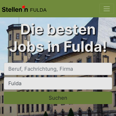
FULDA
Die besten
Jobs in Fulda!
Beruf, Fachrichtung, Firma
Ort, Stadt
Suchen