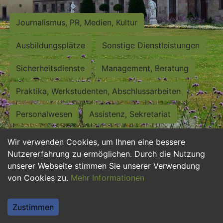
Journalismus, PR, Medien, Kultur
Ausbildungsplätze
Sonstige Dienstleistungen
Sicherheitsdienste
Management, Beratung
Praktika, Werkstudenten, Abschlussarbeiten
Personalwesen
Assistenz, Sekretariat
Hilfskräfte, Aushilfs- und Nebenjobs
Wir verwenden Cookies, um Ihnen eine bessere
Nutzererfahrung zu ermöglichen. Durch die Nutzung
Einkauf, Logistik, Materialwirtschaft
unserer Webseite stimmen Sie unserer Verwendung
von Cookies zu.
Mehr Informationen
Weiterbildung, Studium, duale Ausbildung
Tourismus
Rechtswesen
IT, Software
Zustimmen