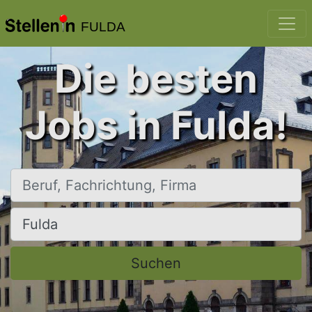
FULDA
Die besten
Jobs in Fulda!
Beruf, Fachrichtung, Firma
Ort, Stadt
Suchen