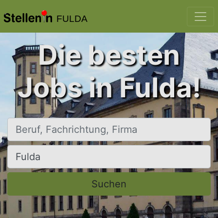
FULDA
Die besten
Jobs in Fulda!
Beruf, Fachrichtung, Firma
Ort, Stadt
Suchen