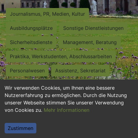
Journalismus, PR, Medien, Kultur
Ausbildungsplätze
Sonstige Dienstleistungen
Sicherheitsdienste
Management, Beratung
Praktika, Werkstudenten, Abschlussarbeiten
Personalwesen
Assistenz, Sekretariat
Hilfskräfte, Aushilfs- und Nebenjobs
Wir verwenden Cookies, um Ihnen eine bessere
Nutzererfahrung zu ermöglichen. Durch die Nutzung
Einkauf, Logistik, Materialwirtschaft
unserer Webseite stimmen Sie unserer Verwendung
von Cookies zu.
Mehr Informationen
Weiterbildung, Studium, duale Ausbildung
Tourismus
Rechtswesen
IT, Software
Zustimmen