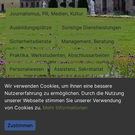
Journalismus, PR, Medien, Kultur
Ausbildungsplätze
Sonstige Dienstleistungen
Sicherheitsdienste
Management, Beratung
Praktika, Werkstudenten, Abschlussarbeiten
Personalwesen
Assistenz, Sekretariat
Hilfskräfte, Aushilfs- und Nebenjobs
Wir verwenden Cookies, um Ihnen eine bessere
Nutzererfahrung zu ermöglichen. Durch die Nutzung
Einkauf, Logistik, Materialwirtschaft
unserer Webseite stimmen Sie unserer Verwendung
von Cookies zu.
Mehr Informationen
Weiterbildung, Studium, duale Ausbildung
Tourismus
Rechtswesen
IT, Software
Zustimmen