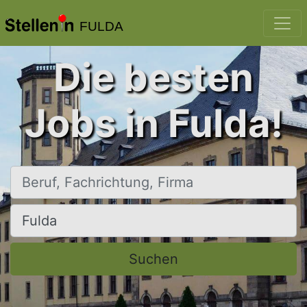
FULDA
Die besten
Jobs in Fulda!
Beruf, Fachrichtung, Firma
Ort, Stadt
Suchen