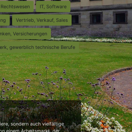
Rechtswesen
IT, Software
ung
Vertrieb, Verkauf, Sales
nken, Versicherungen
rk, gewerblich technische Berufe
iere, sondern auch vielfältige
von einem Arbeitsmarkt, der