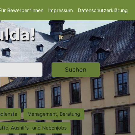
Für Bewerber*innen
Impressum
Datenschutzerklärung
ulda!
Suchen
sdienste
Management, Beratung
räfte, Aushilfs- und Nebenjobs