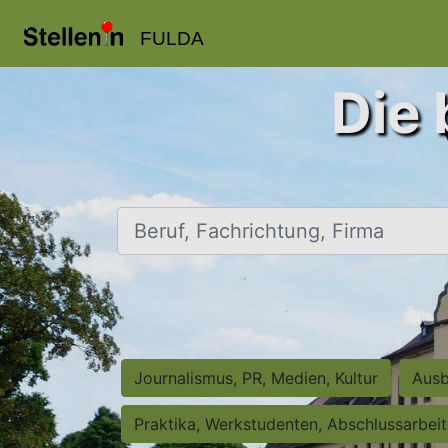
FULDA
Die 
Beruf, Fachrichtung, Firma
Journalismus, PR, Medien, Kultur
Ausb
Praktika, Werkstudenten, Abschlussarbei