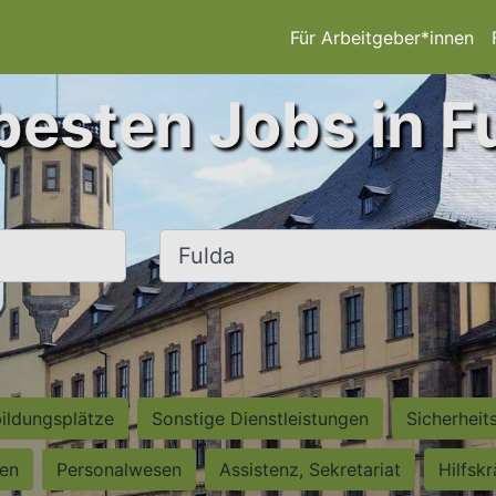
Für Arbeitgeber*innen
besten Jobs in F
Ort, Stadt
ildungsplätze
Sonstige Dienstleistungen
Sicherheit
ten
Personalwesen
Assistenz, Sekretariat
Hilfsk