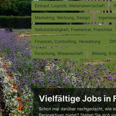
Einkauf, Logistik, Materialwirtschaft
W
Marketing, Werbung, Design
Ingenieu
Selbstständigkeit, Freelancer, Franchise
Finanzen, Controlling, Verwaltung
Öff
Forschung, Wissenschaft
Bildung, Erz
Vielfältige Jobs in
Schon mal darüber nachgedacht, wie es w
Perspektiven bietet? Stellen Sie sich v