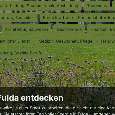
eiterbildung, Studium, duale Ausbildung
Tourismus
rberufe, Techniker
Berufskraftfahrer, Personenbeförder
Architektur, Bauwesen
Gastronomie
Finanzen, Ba
entlicher Dienst
Medizin, Gesundheit, Pflege
Handwe
iehung, Soziale Berufe
 Fulda entdecken
äre, in einer Stadt zu arbeiten, die dir nicht nur eine Karr
or, Sie starten Ihren Tag voller Energie in Fulda – umgeben 