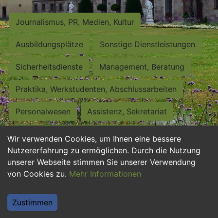
Journalismus, PR, Medien, Kultur
Ausbildungsplätze
Sonstige Dienstleistungen
Sicherheitsdienste
Management, Beratung
Praktika, Werkstudenten, Abschlussarbeiten
Personalwesen
Assistenz, Sekretariat
Hilfskräfte, Aushilfs- und Nebenjobs
Wir verwenden Cookies, um Ihnen eine bessere
Nutzererfahrung zu ermöglichen. Durch die Nutzung
Einkauf, Logistik, Materialwirtschaft
unserer Webseite stimmen Sie unserer Verwendung
von Cookies zu.
Mehr Informationen
Weiterbildung, Studium, duale Ausbildung
Tourismus
Rechtswesen
IT, Software
Zustimmen