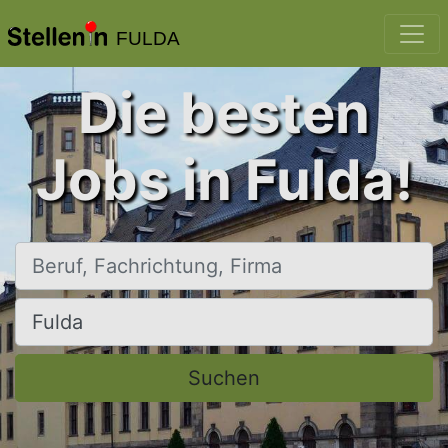
FULDA
Die besten
Jobs in Fulda!
Beruf, Fachrichtung, Firma
Ort, Stadt
Suchen