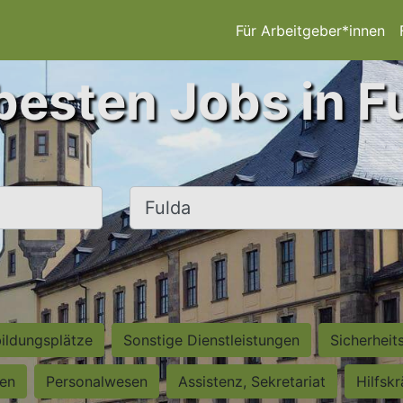
Für Arbeitgeber*innen
besten Jobs in F
Ort, Stadt
ildungsplätze
Sonstige Dienstleistungen
Sicherheit
ten
Personalwesen
Assistenz, Sekretariat
Hilfsk