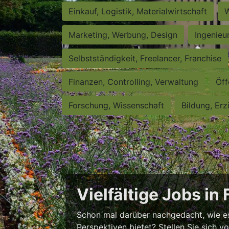
Einkauf, Logistik, Materialwirtschaft
W
Marketing, Werbung, Design
Ingenieu
Selbstständigkeit, Freelancer, Franchise
Finanzen, Controlling, Verwaltung
Öff
Forschung, Wissenschaft
Bildung, Erz
Vielfältige Jobs in
Schon mal darüber nachgedacht, wie es w
Perspektiven bietet? Stellen Sie sich v