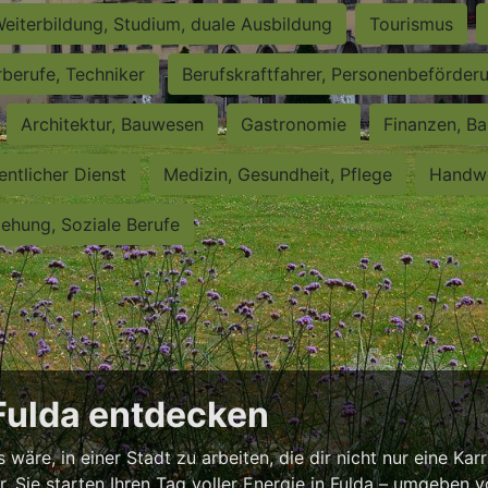
eiterbildung, Studium, duale Ausbildung
Tourismus
rberufe, Techniker
Berufskraftfahrer, Personenbeförder
Architektur, Bauwesen
Gastronomie
Finanzen, Ba
entlicher Dienst
Medizin, Gesundheit, Pflege
Handwe
iehung, Soziale Berufe
 Fulda entdecken
äre, in einer Stadt zu arbeiten, die dir nicht nur eine Karr
or, Sie starten Ihren Tag voller Energie in Fulda – umgeben 