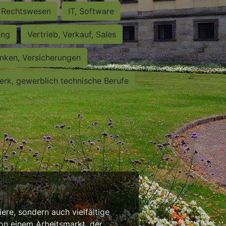
Rechtswesen
IT, Software
ung
Vertrieb, Verkauf, Sales
nken, Versicherungen
rk, gewerblich technische Berufe
iere, sondern auch vielfältige
von einem Arbeitsmarkt, der