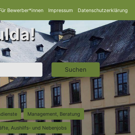
Für Bewerber*innen
Impressum
Datenschutzerklärung
ulda!
Suchen
sdienste
Management, Beratung
räfte, Aushilfs- und Nebenjobs