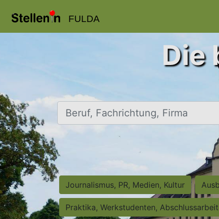
FULDA
Die 
Beruf, Fachrichtung, Firma
Journalismus, PR, Medien, Kultur
Ausb
Praktika, Werkstudenten, Abschlussarbei