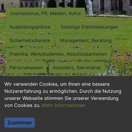
Journalismus, PR, Medien, Kultur
Ausbildungsplätze
Sonstige Dienstleistungen
Sicherheitsdienste
Management, Beratung
Praktika, Werkstudenten, Abschlussarbeiten
Personalwesen
Assistenz, Sekretariat
Hilfskräfte, Aushilfs- und Nebenjobs
Wir verwenden Cookies, um Ihnen eine bessere
Nutzererfahrung zu ermöglichen. Durch die Nutzung
Einkauf, Logistik, Materialwirtschaft
unserer Webseite stimmen Sie unserer Verwendung
von Cookies zu.
Mehr Informationen
Weiterbildung, Studium, duale Ausbildung
Tourismus
Rechtswesen
IT, Software
Zustimmen