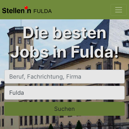
FULDA
Die besten
Jobs in Fulda!
Beruf, Fachrichtung, Firma
Ort, Stadt
Suchen