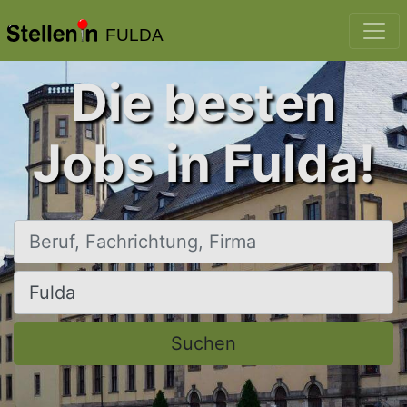
FULDA
Die besten
Jobs in Fulda!
Beruf, Fachrichtung, Firma
Ort, Stadt
Suchen