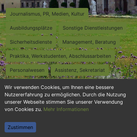
Journalismus, PR, Medien, Kultur
Ausbildungsplätze
Sonstige Dienstleistungen
Sicherheitsdienste
Management, Beratung
Praktika, Werkstudenten, Abschlussarbeiten
Personalwesen
Assistenz, Sekretariat
Hilfskräfte, Aushilfs- und Nebenjobs
Wir verwenden Cookies, um Ihnen eine bessere
Nutzererfahrung zu ermöglichen. Durch die Nutzung
Einkauf, Logistik, Materialwirtschaft
unserer Webseite stimmen Sie unserer Verwendung
von Cookies zu.
Mehr Informationen
Weiterbildung, Studium, duale Ausbildung
Tourismus
Rechtswesen
IT, Software
Zustimmen